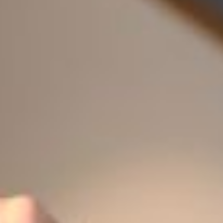
Marketing Cookies
verfügen, die Ihre Personendaten im gleichen Umfang wie
jene der Schweiz und/oder der EU/des EWR schützen.
Durch Bestätigen von “Alle zulassen und fortsetzen” stimmst
du der Verwendung aller Cookies zu. Über den Button “Meine
Auswahl bestätigen” stimmst du nur den von dir gewählten
Kategorien zu. Cookie-Einstellungen kannst du über den Link
in der Fußzeile „Datenschutzrichtlinien" ändern. Mehr erfährst
du in unseren
Datenschutzrichtlinien
.