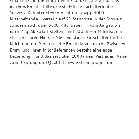
sind stolz auf die innovativen Produkte, die wir daraus
machen. Emmi ist die grösste Milchverarbeiterin der
Schweiz. Dahinter stehen nicht nur knapp 3000
Mitarbeitende – verteilt auf 25 Standorte in der Schweiz –
sondern auch über 6000 Milchbauern – vom Aargau bis
nach Zug. Ab sofort stellen rund 200 dieser Milchbauern
sich und ihren Hof vor. Sie sind stolze Botschafter für ihre
Milch und die Produkte, die Emmi daraus macht. Zwischen
Emmi und ihren Milchlieferanten besteht eine enge
Beziehung – und das seit über 100 Jahren. Vertrauen, Nähe
zum Ursprung und Qualitätsbewusstsein prägen die
langjährige Partnerschaft mit unseren Milchbauern. Mit
Liebe und Leidenschaft kümmern sich über 6'000 Emmi
Milchbauern täglich um ihre Kühe und sind stolz auf die
innovativen Produkte, die wir daraus machen.
ERFAHRE MEHR