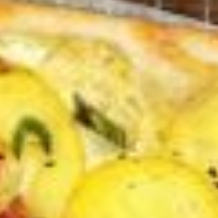
Cookies marketing
vos données personnelles dans la même mesure que celles de
la Suisse et/ou de l’UE/EEE.
En sélectionnant « Tout autoriser et continuer », vous
acceptez l’utilisation de tous les cookies. En cliquant sur le
bouton « Confirmer ma sélection », vous acceptez uniquement
les catégories que vous avez sélectionnées. Vous pouvez
modifier les paramètres des cookies depuis le lien situé au
bas de la page « Directives relatives à la protection des
données ». Vous trouverez plus de détails dans nos
Directives
relatives à la protection des données
.