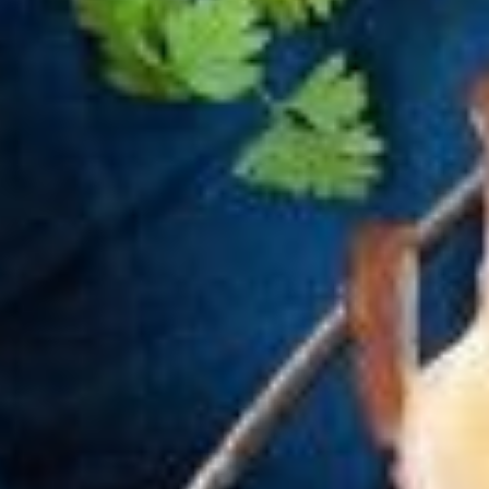
Marketing Cookies
verfügen, die Ihre Personendaten im gleichen Umfang wie
jene der Schweiz und/oder der EU/des EWR schützen.
Durch Bestätigen von “Alle zulassen und fortsetzen” stimmst
du der Verwendung aller Cookies zu. Über den Button “Meine
Auswahl bestätigen” stimmst du nur den von dir gewählten
Kategorien zu. Cookie-Einstellungen kannst du über den Link
in der Fußzeile „Datenschutzrichtlinien" ändern. Mehr erfährst
du in unseren
Datenschutzrichtlinien
.