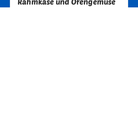
Rahmkäse und Ofengemüse
LUZERNER Rezepte