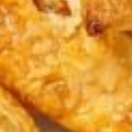
Marketing Cookies
verfügen, die Ihre Personendaten im gleichen Umfang wie
jene der Schweiz und/oder der EU/des EWR schützen.
Durch Bestätigen von “Alle zulassen und fortsetzen” stimmst
du der Verwendung aller Cookies zu. Über den Button “Meine
Auswahl bestätigen” stimmst du nur den von dir gewählten
Kategorien zu. Cookie-Einstellungen kannst du über den Link
in der Fußzeile „Datenschutzrichtlinien" ändern. Mehr erfährst
du in unseren
Datenschutzrichtlinien
.